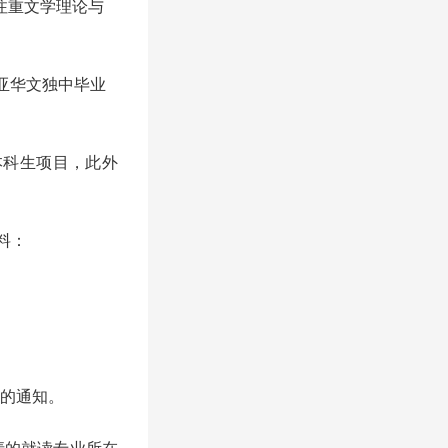
注重文学理论与
亚华文独中毕业
本科生项目，此外
料：
的通知。