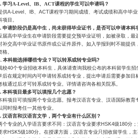
4. 学习A-Level、IB、ACT课程的学生可以申请吗？
提供A-Level、IB、ACT课程学习期间成绩、考试成绩和高中
科项目。
.
申请阶段仍是高中生，尚未获得毕业证书，是否可以申请本科
应届高中毕业生在申请阶段需要提交预毕业证明，如被录取，最
时补交高中毕业证书原件或公证件原件。如入学报到时不能提供
资格。
6.
本科能选择哪些专业？可以转系或转专业吗?
我校40
个专业招收本科生，具体请查询我校公布的本科留学生招
学后在规定时间内可申请转系或转专业，提出申请后需要参加目
考核通过后才可转系或转专业。详情请咨询各相关院系。
.
本科项目最多可以填报几个志愿？
本科项目可填报两个专业志愿。报考汉语言专业、汉语国际教育
以同时报考任一其他专业。
8. 汉语言和汉语言文学，两个专业有什么区别？
两个专业的入学语言要求不同：汉语言专业要求HSK4级180分
要求HSK5级180分。在授课方面，汉语言专业只招收留学生，