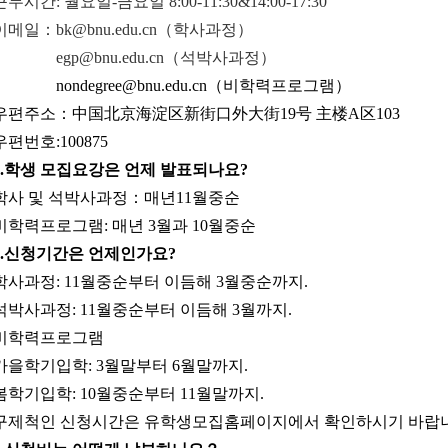
근무시간: 월요일-금요일 8:00-11:30&14:00-17:30
이메일：bk@bnu.edu.cn（학사과정）
egp@bnu.edu.cn（석박사과정）
nondegree@bnu.edu.cn（비학력프로그램）
우편주소：中国北京海淀区新街口外大街19号 主楼A区103
우편번호:100875
.
학생
모집요강은
언제
발표되나요
?
학사 및 석박사과정：매년11월중순
비학력프로그램: 매년 3월과 10월중순
.
신청기간은
언제인가요
?
학사과정: 11월중순부터 이듬해 3월중순까지.
석박사과정: 11월중순부터 이듬해 3월까지.
비학력프로그램
가을학기입학: 3월말부터 6월말까지.
봄학기입학: 10월중순부터 11월말까지.
구제척인 신청시간은 유학생모집홈페이지에서 확인하시기 바랍니