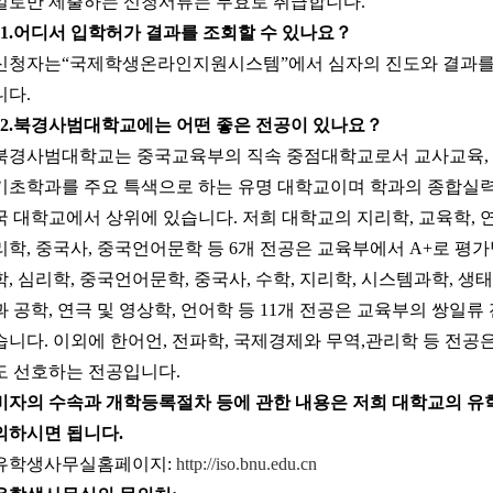
일로만 제출하는 신청서류는 무효로 취급합니다.
1.
어디서
입학허가
결과를
조회할 수
있나요
？
신청자는“국제학생온라인지원시스템”에서 심자의 진도와 결과를
니다.
2.
북경사범대학교에는
어떤
좋은
전공이
있나요
？
북경사범대학교는 중국교육부의 직속 중점대학교로서 교사교육,
기초학과를 주요 특색으로 하는 유명 대학교이며 학과의 종합실력
국 대학교에서 상위에 있습니다. 저희 대학교의 지리학, 교육학, 연
리학, 중국사, 중국언어문학 등 6개 전공은 교육부에서 A+로 평
학, 심리학, 중국언어문학, 중국사, 수학, 지리학, 시스템과학, 생
과 공학, 연극 및 영상학, 언어학 등 11개 전공은 교육부의 쌍일류
습니다. 이외에 한어언, 전파학, 국제경제와 무역,관리학 등 전공
도 선호하는 전공입니다.
비자의 수속과 개학등록절차 등에 관한 내용은 저희 대학교의 
의하시면 됩니다.
유학생사무실홈페이지:
http://iso.bnu.edu.cn