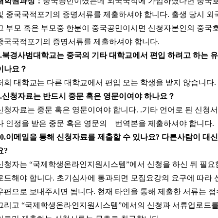
대학원과정
：
중국공민이셨는데 외국국적에 가입하셨다면 중국
및 중국국적포기의 증명서류를 제출하셔야 합니다. 출생 당시 외
고 부모 혹은 부모중 한분이 중국공민이시면 신청자본인의 중
중국국적포기의 증명서류를 제출하셔야 합니다.
.
북경사범대학교는
중국의
기타
대학교에서
편입
하려고
하는
유
이나요
？
저희 대학교는 다른 대학교에서 편입 오는 학생을 받지 않습니다.
.
신청자료는
반드시
중문 혹은
영문이여야
하나요
？
신청자료는 중문 혹은 영문이여야 합니다. .기타 언어로 된 신청
나 인정을 받은 중문 혹은 영문의 번역본을 제출하셔야 합니다.
0.
이메일을
통해
신청자료를
제출할
수
있나요
?
다른사람이
대신
요
?
신청자는 “국제학생온라인지원시스템”에서 신청을 하신 뒤 필요
로드해야 합니다. 초기심사에 통과되면 모집요강의 요구에 따라
우편으로 보내주시면 됩니다. 현재 타인을 통해 제출한 서류는 접
그리고
“국제학생온라인지원시스템”에서의 신청과 서류업로드를 