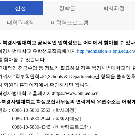
신청
장학금
학사과정
대학원과정
비학력프로그램
.
북경사범대학교
공식적인
입학정보는
어디에서
찾아볼
수
있나
북경사범대학교 유학생모집홈페이지
http://admission-is.bnu.edu.cn
를 찾아볼 수 있습니다.
구체적인 전공수업 등 정보가 필요하실 경우 북경사범대학교의 
하셔서 "학부학원학과"(Schools & Departments)란 항목을 클
나 학원의 홈페이지에서 확인하시면 됩니다.
북경사범대학교 홈페이지:https://www.bnu.edu.cn
.
북경사범대학
교
학생모집사무실의
연락처와
우편주소는
어떻
전화：0086-10-5880-5563（학사과정）
0086-10-5880-2944（석박사과정）
0086-10-5880-4345（비학력프로그램）