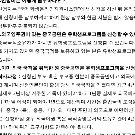
.
신청비는
어떻게
납부하나요
？
신청자는 “국제학생온라인지원시스템”에서 신청을 하신 뒤 온라
해 신청비를 납부하셔야 하며 현장 납부와 현금 지불은 받지 않습
납부한후 환불되지 않습니다.
.
외국영주권이 있는
중국공민은
유학생프로그램을
신청할 수
있
중국국적소유자가 아니면 유학생프로그램을 신청할 수 있습니다
을 가지고 있지만 중국국적을 보유하고 있는 분은 유학생프로그램
습니다.
.
이미
외국
국적을
취득한
원 중국공민은
유학생프로그램을
신청
학사과정
：
신청인 부모 혹은 부모중 한분이 중국공민이고 외국
고 계시며 신청인본인이 출생 당시 외국국적을 가졌다면 최근 4
실제로 2년이상 거주한 기록이 있어야 하고 1년중 실제로 외국에
이 9개월 이상이 되어야 1년으로 계산되며 시간은 출입국의 도장
다. 중국(내륙)、홍콩、마카오、대만 주민이 외국으로 이민하신
로 신청하실 경우 외국여권 혹은 국적증명문서의 보유기간이 4년
어야 하며 위의 요구사항도 만족해야 됩니다.