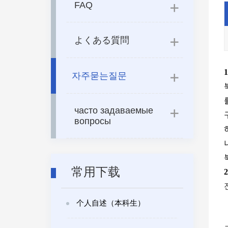
FAQ
よくある質問
1
자주묻는질문
часто задаваемые
вопросы
常用下载
2
个人自述（本科生）